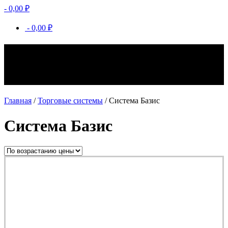
-
0,00
₽
-
0,00
₽
Торговая система Базис – продуманная модульная конструкция,
предназначенная для экспозиции продукции непродовольственной
сферы. Эстетичное торговое оборудование системы Базис
рационализирует использование пространства, дополняет современный
интерьер и гармонично сочетается с элементами установок Joker и Uno.
Главная
/
Торговые системы
/ Система Базис
Система Базис