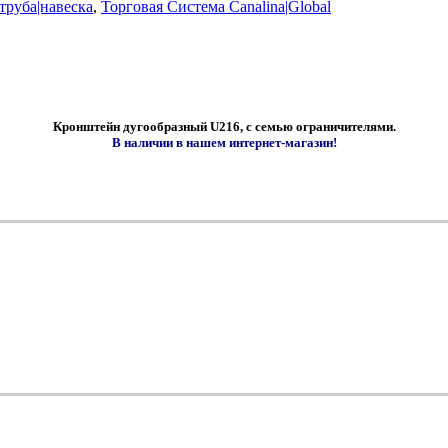
труба|навеска
,
Торговая Система Canalina|Global
Кронштейн дугообразный U216, с семью ограничителями.
В наличии в нашем интернет-магазин!