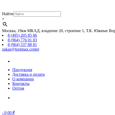
Найти
×
Москва, 19км МКАД, владение 20, строение 1, Т.К. Южные Вор
8 (495) 205 85 86
8 (964) 776 01 83
8 (964) 537 88 81
zakaz@torgmax.center
Главная
страница
Продукция
Доставка и оплата
О компании
Контакты
Оптом
Корзина
-
0,00
₽