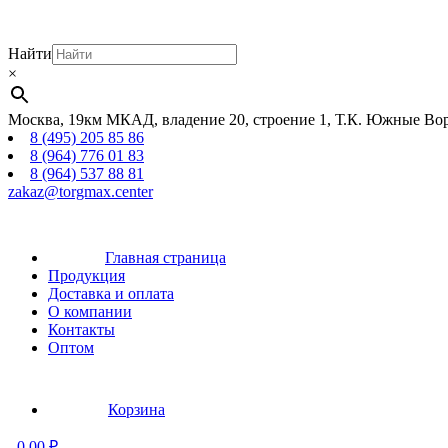
Найти
×
Москва, 19км МКАД, владение 20, строение 1, Т.К. Южные Вор
8 (495) 205 85 86
8 (964) 776 01 83
8 (964) 537 88 81
zakaz@torgmax.center
Главная страница
Продукция
Доставка и оплата
О компании
Контакты
Оптом
Корзина
-
0,00
₽