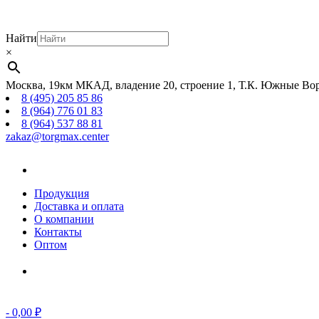
Найти
×
Москва, 19км МКАД, владение 20, строение 1, Т.К. Южные Вор
8 (495) 205 85 86
8 (964) 776 01 83
8 (964) 537 88 81
zakaz@torgmax.center
Главная
страница
Продукция
Доставка и оплата
О компании
Контакты
Оптом
Корзина
-
0,00
₽