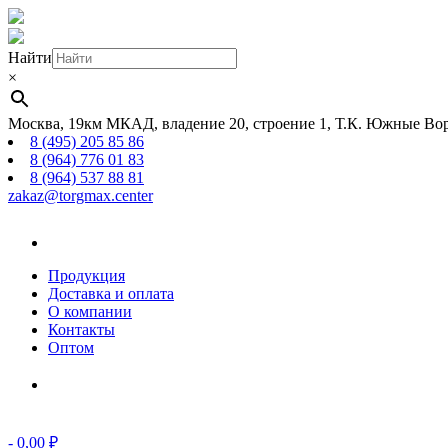
Найти
×
Москва, 19км МКАД, владение 20, строение 1, Т.К. Южные Вор
8 (495) 205 85 86
8 (964) 776 01 83
8 (964) 537 88 81
zakaz@torgmax.center
Главная
страница
Продукция
Доставка и оплата
О компании
Контакты
Оптом
Корзина
-
0,00
₽