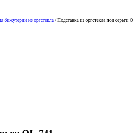
ля бижутерии из оргстекла
/ Подставка из оргстекла под серьги 
ерьги OL-741