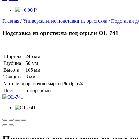
-
0,00
₽
Главная
/
Универсальные подставки из оргстекла
/
Подставки д
Подставка из оргстекла под серьги OL-741
Ширина
245 мм
Глубина
50 мм
Высота
105 мм
Толщина
3 мм
Материал
оргстекло марки Plexiglas®
Цвет
прозрачный
Подставка из оргстекла под с