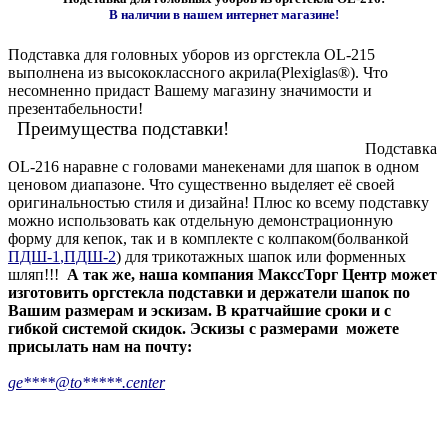
В наличии в нашем интернет магазине!
Подставка для головных уборов из оргстекла OL-215
выполнена из высококлассного акрила(Plexiglas®). Что
несомненно придаст Вашему магазину значимости и
презентабельности!
Преимущества подставки!
Подставка
OL-216 наравне с головами манекенами для шапок в одном
ценовом диапазоне. Что существенно выделяет её своей
оригинальностью стиля и дизайна! Плюс ко всему подставку
можно использовать как отдельную демонстрационную
форму для кепок, так и в комплекте с колпаком(болванкой
ПДШ-1
,
ПДШ-2
) для трикотажных шапок или форменных
шляп!!!
А так же, наша компания МакссТорг Центр может
изготовить оргстекла подставки и держатели шапок по
Вашим размерам и эскизам. В кратчайшие сроки и с
гибкой системой скидок. Эскизы с размерами можете
присылать нам на почту:
ge****@to*****.center