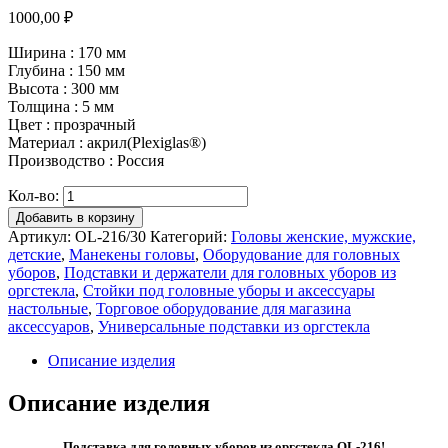
1000,00
₽
Ширина : 170 мм
Глубина : 150 мм
Высота : 300 мм
Толщина : 5 мм
Цвет : прозрачный
Материал : акрил(Plexiglas®)
Производство : Россия
Кол-во:
Добавить в корзину
Артикул:
OL-216/30
Категорий:
Головы женские, мужские,
детские
,
Манекены головы
,
Оборудование для головных
уборов
,
Подставки и держатели для головных уборов из
оргстекла
,
Стойки под головные уборы и аксесcуары
настольные
,
Торговое оборудование для магазина
аксессуаров
,
Универсальные подставки из оргстекла
Описание изделия
Описание изделия
Подставка для головных уборов из оргстекла OL-216!