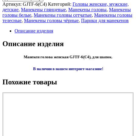
Артикул:
GJTF-6(C4)
Категорий:
Головы женские, мужские,
детские
,
Манекены глянцевые
,
Манекены головы
,
Манекены
головы белые
,
Манекены головы сетчатые
,
Манекены головы
телесные
,
Манекены головы чёрные
,
Парики для манекенов
Описание изделия
Описание изделия
Манекен голова женская GJTF-6(C4), для шапок.
В наличии в нашем интернет-магазине!
Похожие товары