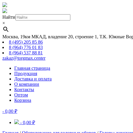
Найти
×
Москва, 19км МКАД, владение 20, строение 1, Т.К. Южные Вор
8 (495) 205 85 86
8 (964) 776 01 83
8 (964) 537 88 81
zakaz@torgmax.center
Главная страница
Продукция
Доставка и оплата
О компании
Контакты
Оптом
Корзина
-
0,00
₽
-
0,00
₽
Главная
/
Оборудование для головных уборов
/
Головы женские