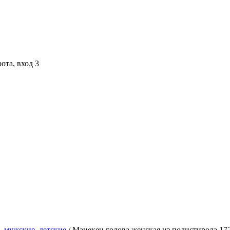
ота, вход 3
, мужские, детские
/ Манекен голова женская из полистирола 17