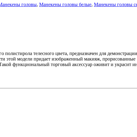
Манекены головы
,
Манекены головы белые
,
Манекены головы с
 полистирола телесного цвета, предназначен для демонстрации 
ости этой модели придает изображенный макияж, прорисованные
ь. Такой функциональный торговый аксессуар оживит и украсит и