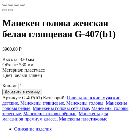
Манекен голова женская
белая глянцевая G-407(b1)
3900,00
₽
Высота: 330 мм
Обхват: 530 мм
Материал: пластмасс
Цвет: белый глянец
Кол-во:
Добавить в корзину
Артикул:
G-407(b1)
Категорий:
Головы женские, мужские,
детские
,
Манекены глянцевые
,
Манекены головы
,
Манекены
головы белые
,
Манекены головы сетчатые
,
Манекены головы
телесные
,
Манекены головы чёрные
,
Манекены для
магазинов премиум класса
,
Манекены пластиковые
Описание изделия