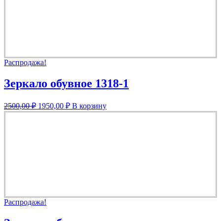
Распродажа!
Зеркало обувное 1318-1
Первоначальная
Текущая
2500,00
₽
1950,00
₽
В корзину
цена
цена:
составляла
1950,00 ₽.
2500,00 ₽.
Распродажа!