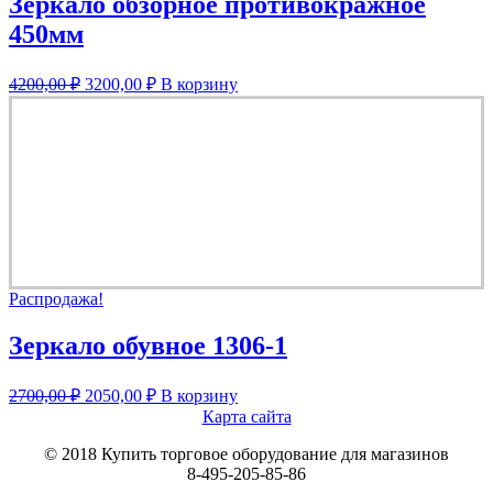
Зеркало обзорное противокражное
450мм
Первоначальная
Текущая
4200,00
₽
3200,00
₽
В корзину
цена
цена:
составляла
3200,00 ₽.
4200,00 ₽.
Распродажа!
Зеркало обувное 1306-1
Первоначальная
Текущая
2700,00
₽
2050,00
₽
В корзину
цена
цена:
Карта сайта
составляла
2050,00 ₽.
© 2018 Купить торговое оборудование для магазинов
2700,00 ₽.
8-495-205-85-86