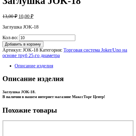
Заглушка JOK-18
Первоначальная
Текущая
13,00
₽
10,00
₽
цена
цена:
составляла
Заглушка JOK-18
10,00 ₽.
13,00 ₽.
Кол-во:
Добавить в корзину
Артикул:
JOK-18
Категория:
Торговая система Joker/Uno на
основе труб 25-го диаметра
Описание изделия
Описание изделия
Заглушка JOK-18.
В наличии в нашем интернет магазине МакссТорг Центр!
Похожие товары