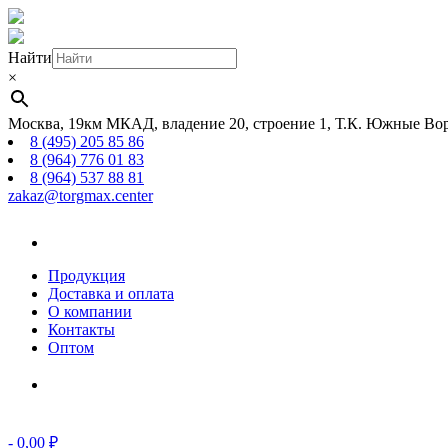
Найти
×
Москва, 19км МКАД, владение 20, строение 1, Т.К. Южные Вор
8 (495) 205 85 86
8 (964) 776 01 83
8 (964) 537 88 81
zakaz@torgmax.center
Главная
страница
Продукция
Доставка и оплата
О компании
Контакты
Оптом
Корзина
-
0,00
₽