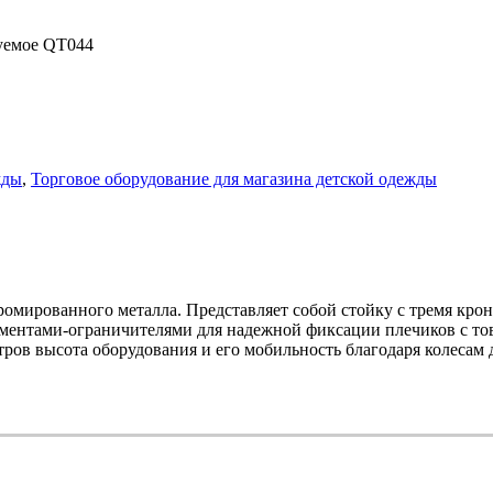
руемое QT044
жды
,
Торговое оборудование для магазина детской одежды
ромированного металла. Представляет собой стойку с тремя кр
ементами-ограничителями для надежной фиксации плечиков с то
етров высота оборудования и его мобильность благодаря колесам