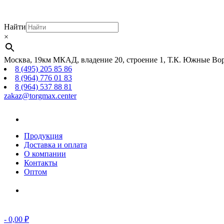
Найти
×
Москва, 19км МКАД, владение 20, строение 1, Т.К. Южные Вор
8 (495) 205 85 86
8 (964) 776 01 83
8 (964) 537 88 81
zakaz@torgmax.center
Главная
страница
Продукция
Доставка и оплата
О компании
Контакты
Оптом
Корзина
-
0,00
₽