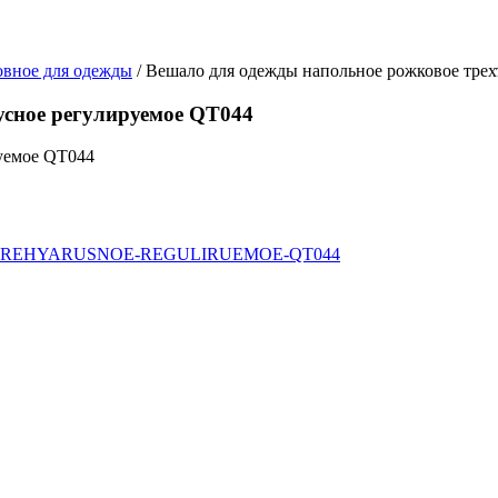
овное для одежды
/ Вешало для одежды напольное рожковое тре
усное регулируемое QT044
руемое QT044