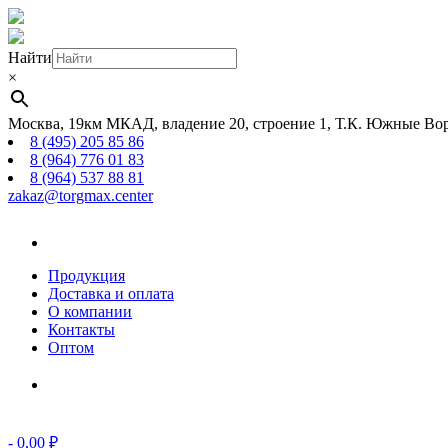
Найти
×
Москва, 19км МКАД, владение 20, строение 1, Т.К. Южные Вор
8 (495) 205 85 86
8 (964) 776 01 83
8 (964) 537 88 81
zakaz@torgmax.center
Главная
страница
Продукция
Доставка и оплата
О компании
Контакты
Оптом
Корзина
-
0,00
₽