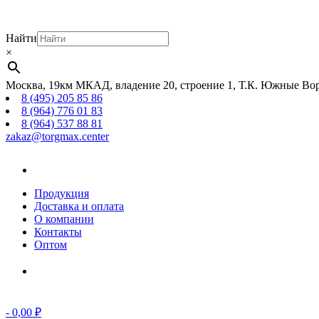
Найти
×
Москва, 19км МКАД, владение 20, строение 1, Т.К. Южные Вор
8 (495) 205 85 86
8 (964) 776 01 83
8 (964) 537 88 81
zakaz@torgmax.center
Главная
страница
Продукция
Доставка и оплата
О компании
Контакты
Оптом
Корзина
-
0,00
₽