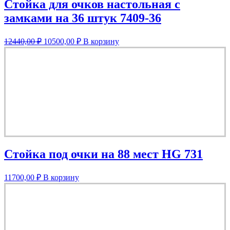
Стойка для очков настольная с
замками на 36 штук 7409-36
Первоначальная
Текущая
12440,00
₽
10500,00
₽
В корзину
цена
цена:
составляла
10500,00 ₽.
12440,00 ₽.
Стойка под очки на 88 мест HG 731
11700,00
₽
В корзину