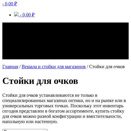
-
0,00
₽
-
0,00
₽
Стойки для очков – профессиональное торговое
оборудование, предназначенное для экспозиции указанных
аксессуаров. Статичные и вращающиеся стойки для очков
позволяют потенциальному покупателю подробно
рассмотреть товар и всерьез задуматься о его приобретении.
Подобное оборудование сохраняет целостность и исходный
внешний вид аксессуаров.
Главная
/
Вешала и стойки для магазинов
/ Стойки для очков
Стойки для очков
Стойки для очков устанавливаются не только в
специализированных магазинах оптики, но и на рынке или в
универсальных торговых точках. Поскольку этот инвентарь
сегодня представлен в богатом ассортименте, купить стойку
для очков можно разной конфигурации и вместительности,
напольную или настенную.