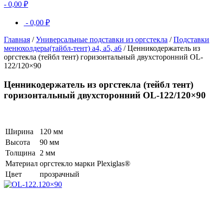
-
0,00
₽
-
0,00
₽
Главная
/
Универсальные подставки из оргстекла
/
Подставки
менюхолдеры(тайбл-тент) а4, а5, а6
/ Ценникодержатель из
оргстекла (тейбл тент) горизонтальный двухсторонний OL-
122/120×90
Ценникодержатель из оргстекла (тейбл тент)
горизонтальный двухсторонний OL-122/120×90
Ширина
120 мм
Высота
90 мм
Толщина
2 мм
Материал
оргстекло марки Plexiglas®
Цвет
прозрачный