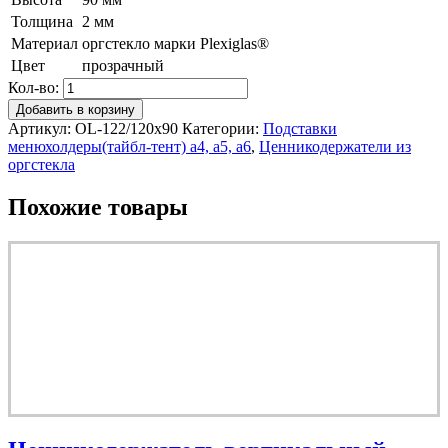
Толщина
2 мм
Материал
оргстекло марки Plexiglas®
Цвет
прозрачный
Кол-во:
Добавить в корзину
Артикул:
OL-122/120x90
Категории:
Подставки
менюхолдеры(тайбл-тент) а4, а5, а6
,
Ценникодержатели из
оргстекла
Похожие товары