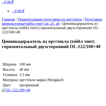
-
0,00
₽
-
0,00
₽
Главная
/
Универсальные подставки из оргстекла
/
Подставки
менюхолдеры(тайбл-тент) а4, а5, а6
/ Ценникодержатель из
оргстекла (тейбл тент) горизонтальный двухсторонний OL-
122/100×40
Ценникодержатель из оргстекла (тейбл тент)
горизонтальный двухсторонний OL-122/100×40
Ширина
100 мм
Высота
40 мм
Толщина
1,5 мм
Материал
оргстекло марки Plexiglas®
Цвет
прозрачный