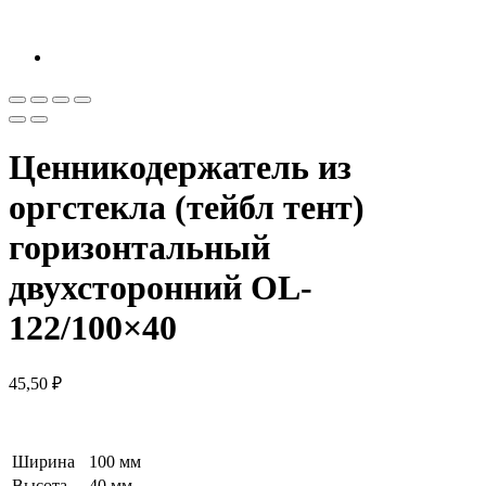
Ценникодержатель из
оргстекла (тейбл тент)
горизонтальный
двухсторонний OL-
122/100×40
45,50
₽
Ширина
100 мм
Высота
40 мм