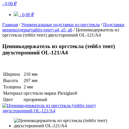
-
0,00
₽
-
0,00
₽
Главная
/
Универсальные подставки из оргстекла
/
Подставки
менюхолдеры(тайбл-тент) а4, а5, а6
/ Ценникодержатель из
оргстекла (тейбл тент) двухсторонний OL-121/A4
Ценникодержатель из оргстекла (тейбл тент)
двухсторонний OL-121/A4
Ширина
210 мм
Высота
297 мм
Толщина
2 мм
Материал
оргстекло марки Plexiglas®
Цвет
прозрачный