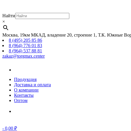
Найти
×
Москва, 19км МКАД, владение 20, строение 1, Т.К. Южные Вор
8 (495) 205 85 86
8 (964) 776 01 83
8 (964) 537 88 81
zakaz@torgmax.center
Главная
страница
Продукция
Доставка и оплата
О компании
Контакты
Оптом
Корзина
-
0,00
₽