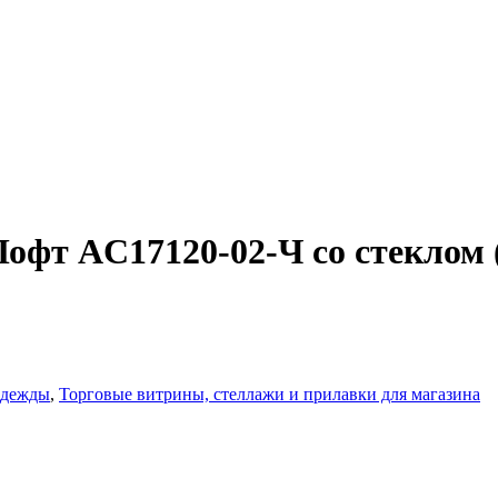
офт AС17120-02-Ч со стеклом 
одежды
,
Торговые витрины, стеллажи и прилавки для магазина