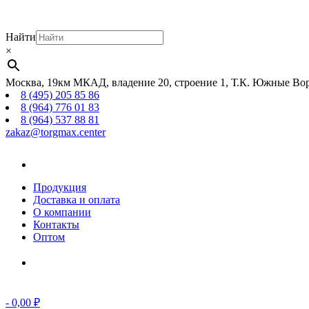
Найти
×
Москва, 19км МКАД, владение 20, строение 1, Т.К. Южные Вор
8 (495) 205 85 86
8 (964) 776 01 83
8 (964) 537 88 81
zakaz@torgmax.center
Главная
страница
Продукция
Доставка и оплата
О компании
Контакты
Оптом
Корзина
-
0,00
₽