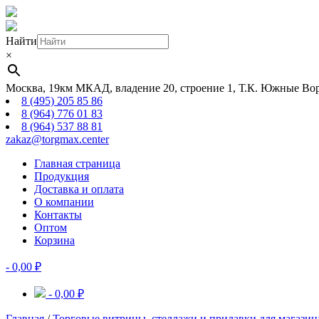
Найти
×
Москва, 19км МКАД, владение 20, строение 1, Т.К. Южные Вор
8 (495) 205 85 86
8 (964) 776 01 83
8 (964) 537 88 81
zakaz@torgmax.center
Главная страница
Продукция
Доставка и оплата
О компании
Контакты
Оптом
Корзина
-
0,00
₽
-
0,00
₽
Главная
/
Торговые витрины, стеллажи и прилавки для магазин