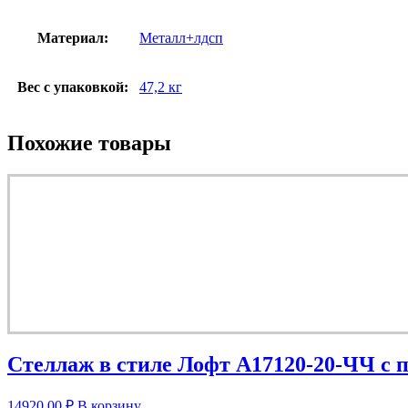
Материал:
Металл+лдсп
Вес с упаковкой:
47,2 кг
Похожие товары
Стеллаж в стиле Лофт A17120-20-ЧЧ с 
14920,00
₽
В корзину