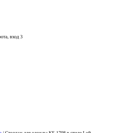
ота, вход 3
а
/ Стеллаж для одежды КБ-1708 в стиле Loft