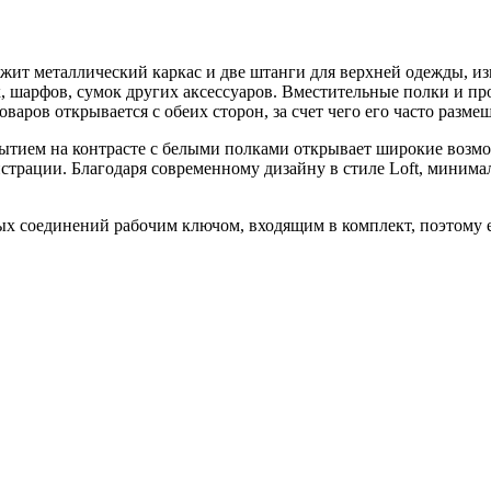
ит металлический каркас и две штанги для верхней одежды, из
, шарфов, сумок других аксессуаров. Вместительные полки и п
оваров открывается с обеих сторон, за счет чего его часто разме
тием на контрасте с белыми полками открывает широкие возмо
онстрации. Благодаря современному дизайну в стиле Loft, миним
ых соединений рабочим ключом, входящим в комплект, поэтому 