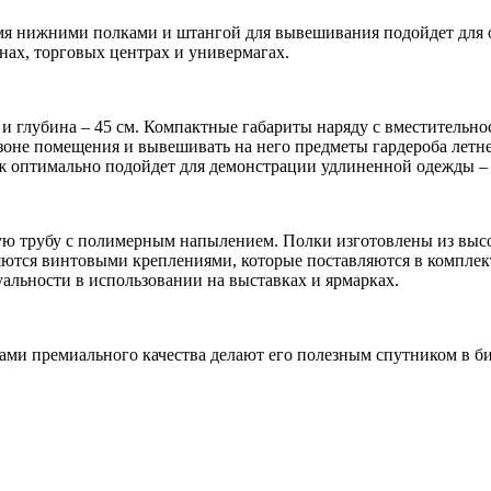
умя нижними полками и штангой для вывешивания подойдет для
нах, торговых центрах и универмагах.
 и глубина – 45 см. Компактные габариты наряду с вместительн
оне помещения и вывешивать на него предметы гардероба летне
 оптимально подойдет для демонстрации удлиненной одежды – к
ную трубу с полимерным напылением. Полки изготовлены из вы
ются винтовыми креплениями, которые поставляются в комплект
туальности в использовании на выставках и ярмарках.
ами премиального качества делают его полезным спутником в б