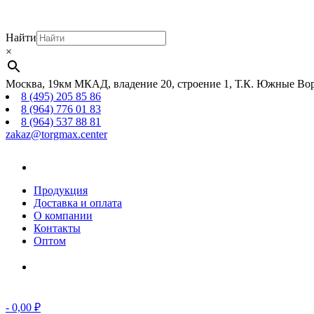
Найти
×
Москва, 19км МКАД, владение 20, строение 1, Т.К. Южные Вор
8 (495) 205 85 86
8 (964) 776 01 83
8 (964) 537 88 81
zakaz@torgmax.center
Главная
страница
Продукция
Доставка и оплата
О компании
Контакты
Оптом
Корзина
-
0,00
₽