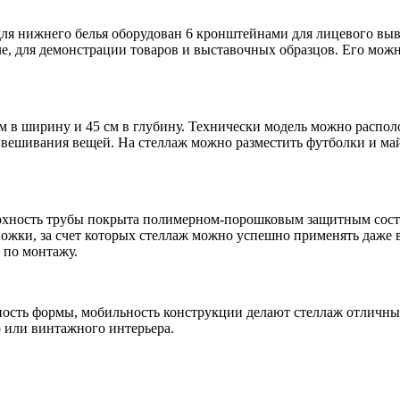
ля нижнего белья оборудован 6 кронштейнами для лицевого выв
ле, для демонстрации товаров и выставочных образцов. Его можн
см в ширину и 45 см в глубину. Технически модель можно распо
вывешивания вещей. На стеллаж можно разместить футболки и ма
ерхность трубы покрыта полимерном-порошковым защитным сос
жки, за счет которых стеллаж можно успешно применять даже в 
 по монтажу.
ность формы, мобильность конструкции делают стеллаж отличны
 или винтажного интерьера.