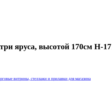
три яруса, высотой 170см Н-17
рговые витрины, стеллажи и прилавки для магазина