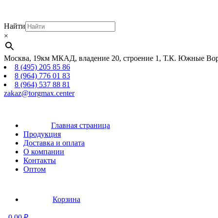
Найти
×
Москва, 19км МКАД, владение 20, строение 1, Т.К. Южные Вор
8 (495) 205 85 86
8 (964) 776 01 83
8 (964) 537 88 81
zakaz@torgmax.center
Главная страница
Продукция
Доставка и оплата
О компании
Контакты
Оптом
Корзина
-
0,00
₽