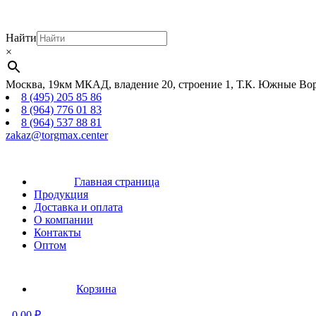
Найти
×
Москва, 19км МКАД, владение 20, строение 1, Т.К. Южные Вор
8 (495) 205 85 86
8 (964) 776 01 83
8 (964) 537 88 81
zakaz@torgmax.center
Главная страница
Продукция
Доставка и оплата
О компании
Контакты
Оптом
Корзина
-
0,00
₽