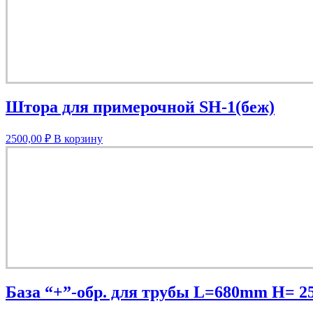
Штора для примерочной SH-1(беж)
2500,00
₽
В корзину
База “+”-обр. для трубы L=680mm H= 