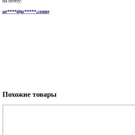
на почту:
ge****@to*****.center
Похожие товары