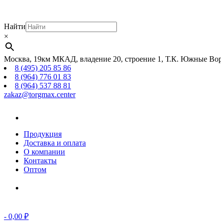
Найти
×
Москва, 19км МКАД, владение 20, строение 1, Т.К. Южные Вор
8 (495) 205 85 86
8 (964) 776 01 83
8 (964) 537 88 81
zakaz@torgmax.center
Главная
страница
Продукция
Доставка и оплата
О компании
Контакты
Оптом
Корзина
-
0,00
₽