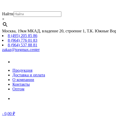
Найти
×
Москва, 19км МКАД, владение 20, строение 1, Т.К. Южные Вор
8 (495) 205 85 86
8 (964) 776 01 83
8 (964) 537 88 81
zakaz@torgmax.center
Главная
страница
Продукция
Доставка и оплата
О компании
Контакты
Оптом
Корзина
-
0,00
₽