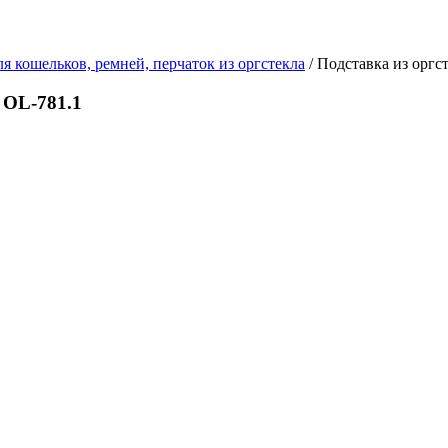
я кошельков, ремней, перчаток из оргстекла
/ Подставка из оргс
 OL-781.1