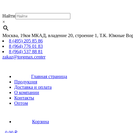
Найти
×
Москва, 19км МКАД, владение 20, строение 1, Т.К. Южные Вор
8 (495) 205 85 86
8 (964) 776 01 83
8 (964) 537 88 81
zakaz@torgmax.center
Главная страница
Продукция
Доставка и оплата
О компании
Контакты
Оптом
Корзина
-
0,00
₽