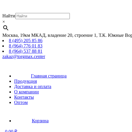
Найти
×
Москва, 19км МКАД, владение 20, строение 1, Т.К. Южные Вор
8 (495) 205 85 86
8 (964) 776 01 83
8 (964) 537 88 81
zakaz@torgmax.center
Главная страница
Продукция
Доставка и оплата
О компании
Контакты
Оптом
Корзина
-
0,00
₽