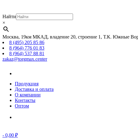
Найти
×
Москва, 19км МКАД, владение 20, строение 1, Т.К. Южные Вор
8 (495) 205 85 86
8 (964) 776 01 83
8 (964) 537 88 81
zakaz@torgmax.center
Главная
страница
Продукция
Доставка и оплата
О компании
Контакты
Оптом
Корзина
-
0,00
₽