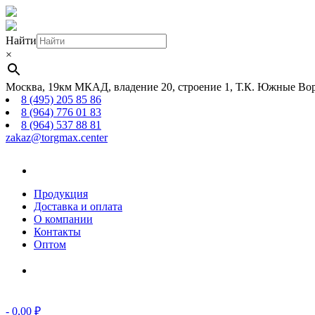
Найти
×
Москва, 19км МКАД, владение 20, строение 1, Т.К. Южные Вор
8 (495) 205 85 86
8 (964) 776 01 83
8 (964) 537 88 81
zakaz@torgmax.center
Главная
страница
Продукция
Доставка и оплата
О компании
Контакты
Оптом
Корзина
-
0,00
₽