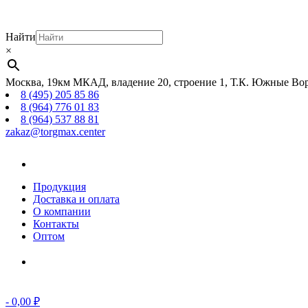
Найти
×
Москва, 19км МКАД, владение 20, строение 1, Т.К. Южные Вор
8 (495) 205 85 86
8 (964) 776 01 83
8 (964) 537 88 81
zakaz@torgmax.center
Главная
страница
Продукция
Доставка и оплата
О компании
Контакты
Оптом
Корзина
-
0,00
₽