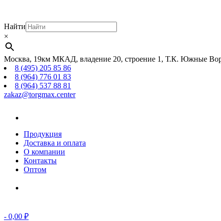
Найти
×
Москва, 19км МКАД, владение 20, строение 1, Т.К. Южные Вор
8 (495) 205 85 86
8 (964) 776 01 83
8 (964) 537 88 81
zakaz@torgmax.center
Главная
страница
Продукция
Доставка и оплата
О компании
Контакты
Оптом
Корзина
-
0,00
₽