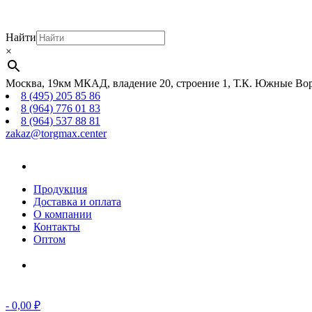
Найти
×
Москва, 19км МКАД, владение 20, строение 1, Т.К. Южные Вор
8 (495) 205 85 86
8 (964) 776 01 83
8 (964) 537 88 81
zakaz@torgmax.center
Главная
страница
Продукция
Доставка и оплата
О компании
Контакты
Оптом
Корзина
-
0,00
₽