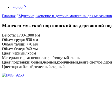
-
0,00
₽
Главная
/
Мужские, женские и детские манекены для магазино
Манекен мужской портновский на деревянной под
Высота: 1700-1900 мм
Объем груди: 930 мм
Объем талии: 770 мм
Объем бедер: 940 мм
Цвет: черный/ хром
Материал торса: пенопласт, обтянутый тканью
Цвет подставки: белый,черный,коричневый,венге,светлое дере
Цвет торса: белый,телесный,черный