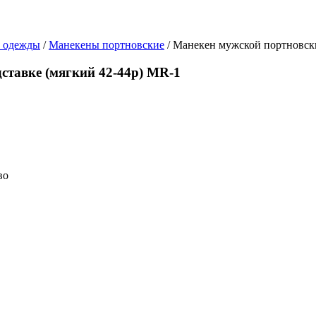
в одежды
/
Манекены портновские
/ Манекен мужской портновски
ставке (мягкий 42-44р) MR-1
во