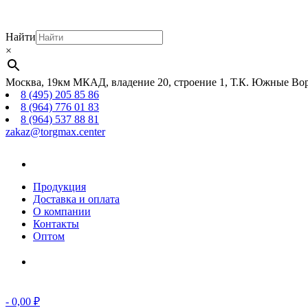
Найти
×
Москва, 19км МКАД, владение 20, строение 1, Т.К. Южные Вор
8 (495) 205 85 86
8 (964) 776 01 83
8 (964) 537 88 81
zakaz@torgmax.center
Главная
страница
Продукция
Доставка и оплата
О компании
Контакты
Оптом
Корзина
-
0,00
₽