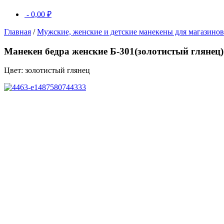
-
0,00
₽
Главная
/
Мужские, женские и детские манекены для магазино
Манекен бедра женские Б-301(золотистый глянец)
Цвет: золотистый глянец