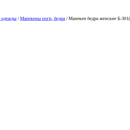
в одежды
/
Манекены ноги, бедра
/ Манекен бедра женские Б-301