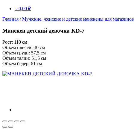
-
0,00
₽
Главная
/
Мужские, женские и детские манекены для магазино
Манекен детский девочка KD-7
Рост: 110 см
Объем плечей: 30 см
Объем груди: 57,5 см
Объем талии: 51,5 см
Объем бедер: 61 см