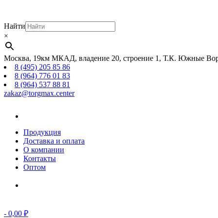
Найти
×
Москва, 19км МКАД, владение 20, строение 1, Т.К. Южные Вор
8 (495) 205 85 86
8 (964) 776 01 83
8 (964) 537 88 81
zakaz@torgmax.center
Главная
страница
Продукция
Доставка и оплата
О компании
Контакты
Оптом
Корзина
-
0,00
₽