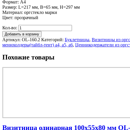
Формат: А4
Размер: L=217 мм, B=65 мм, H=297 мм
Материал: оргстекло марки
Цвет: прозрачный
Кол-во:
Добавить в корзину
Артикул:
OL-160.2
Категорий:
Буклетницы
,
Визитницы из оргс
менюхолдеры(тайбл-тент) а4, а5, а6
,
Ценникодержатели из оргс
Похожие товары
Визитница одинарная 100х55х80 мм OL