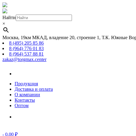
Найти
×
Москва, 19км МКАД, владение 20, строение 1, Т.К. Южные Вор
8 (495) 205 85 86
8 (964) 776 01 83
8 (964) 537 88 81
zakaz@torgmax.center
Главная
страница
Продукция
Доставка и оплата
О компании
Контакты
Оптом
Корзина
-
0,00
₽