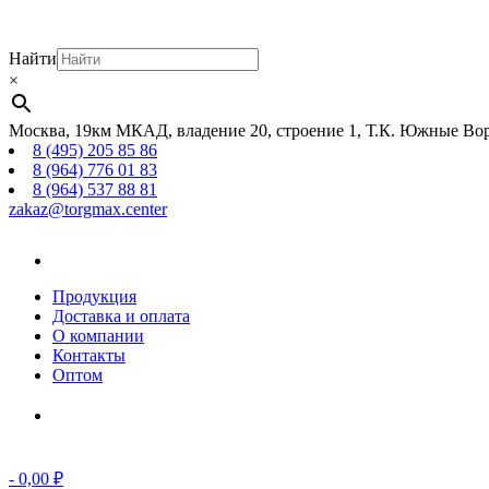
Найти
×
Москва, 19км МКАД, владение 20, строение 1, Т.К. Южные Вор
8 (495) 205 85 86
8 (964) 776 01 83
8 (964) 537 88 81
zakaz@torgmax.center
Главная
страница
Продукция
Доставка и оплата
О компании
Контакты
Оптом
Корзина
-
0,00
₽