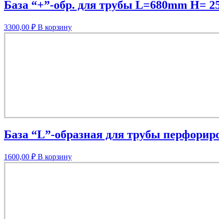
База “+”-обр. для трубы L=680mm H= 
3300,00
₽
В корзину
База “L”-образная для трубы перфориро
1600,00
₽
В корзину