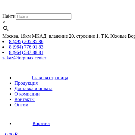
Найти
×
Москва, 19км МКАД, владение 20, строение 1, Т.К. Южные Вор
8 (495) 205 85 86
8 (964) 776 01 83
8 (964) 537 88 81
zakaz@torgmax.center
Главная страница
Продукция
Доставка и оплата
О компании
Контакты
Оптом
Корзина
-
0,00
₽